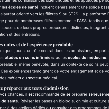
valuer les connaissances scientifiques et les aptitudes pers
 les écoles de santé
incluent généralement une solide base 
lauréat orienté vers les filières S ou ST2S. La plateforme 
gé pour de nombreuses filières comme le PASS, tandis que 
isposent de leurs propres procédures distinctes, intégrant 
ation et des entretiens.
 notes et de l'expérience préalable
iques jouent un rôle central dans les admissions, en parti
les
études en soins infirmiers
ou les
écoles de médecine
.
préalable, même bénévole, dans un contexte de soins peut 
. Ces expériences témoignent de votre engagement et de vo
es métiers du secteur médical.
se préparer aux tests d'admission
vos chances, il est recommandé de se préparer sérieusem
s de santé
. Réviser les bases en biologie, chimie et culture s
iciper à des ateliers dédiés ou consulter des programmes de