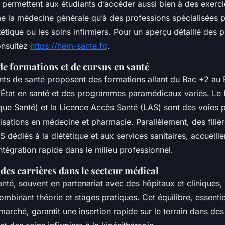
es permettent aux étudiants d’accéder aussi bien à des exer
 la médecine générale qu’à des professions spécialisées p
ététique ou les soins infirmiers. Pour un aperçu détaillé de
onsultez
https://hem-sante.fr/
.
de formations et de cursus en santé
nts de santé proposent des formations allant du Bac +2 au 
État en santé et des programmes paramédicaux variés. Le
que Santé) et la Licence Accès Santé (LAS) sont des voies p
isations en médecine et pharmacie. Parallèlement, des filièr
TS dédiés à la diététique et aux services sanitaires, accueill
ntégration rapide dans le milieu professionnel.
des carrières dans le secteur médical
nté, souvent en partenariat avec des hôpitaux et cliniques, 
mbinant théorie et stages pratiques. Cet équilibre, essenti
arché, garantit une insertion rapide sur le terrain dans de