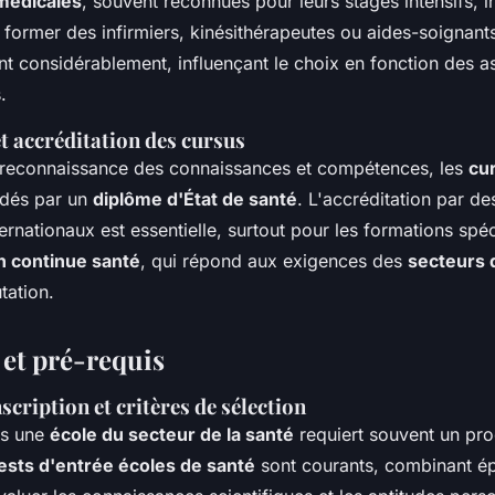
médicales
, souvent reconnues pour leurs stages intensifs, i
 former des infirmiers, kinésithérapeutes ou aides-soignants
nt considérablement, influençant le choix en fonction des a
.
et accréditation des cursus
a reconnaissance des connaissances et compétences, les
cu
lidés par un
diplôme d'État de santé
. L'accréditation par d
ernationaux est essentielle, surtout pour les formations spéci
n continue santé
, qui répond aux exigences des
secteurs 
tation.
et pré-requis
scription et critères de sélection
ns une
école du secteur de la santé
requiert souvent un pr
ests d'entrée écoles de santé
sont courants, combinant ép