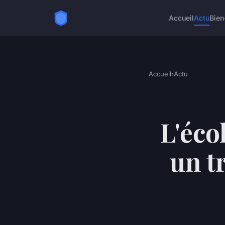
Accueil
Actu
Bien
Accueil
›
Actu
L'éco
un t