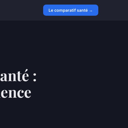
Le comparatif santé →
anté :
lence