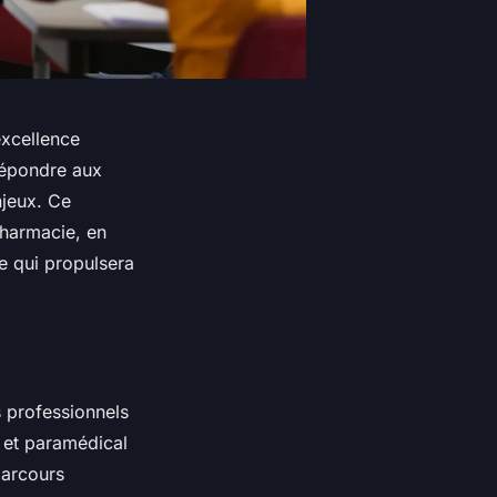
excellence
 répondre aux
njeux. Ce
pharmacie, en
e qui propulsera
s professionnels
 et paramédical
parcours