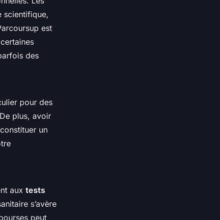
onnelles. Les
scientifique,
Parcoursup est
certaines
parfois des
culier pour des
 De plus, avoir
constituer un
tre
ent aux
tests
anitaire s’avère
 bourses peut