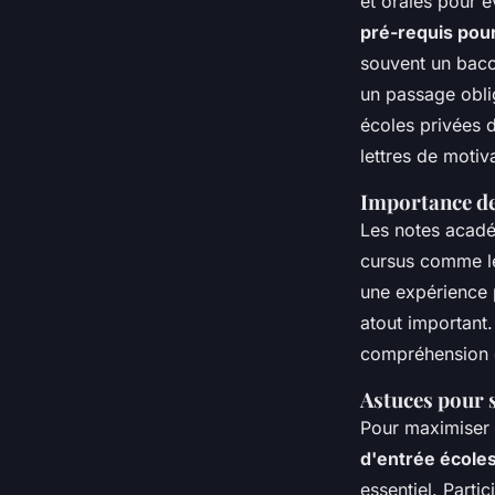
et orales pour é
pré-requis pour
souvent un bacca
un passage obli
écoles privées d
lettres de motiv
Importance des
Les notes académ
cursus comme 
une expérience 
atout important
compréhension d
Astuces pour 
Pour maximiser 
d'entrée école
essentiel. Part