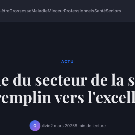
-être
Grossesse
Maladie
Minceur
Professionnels
Santé
Seniors
ACTU
le du secteur de la s
remplin vers l'excel
olivie
2 mars 2025
8 min de lecture
O