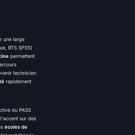
r une large
que, BTS SP3S)
cine
permettent
arcours
evenir technicien
té
rapidement
ective du PASS
l'accent sur des
es
écoles de