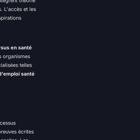
ntègrent théorie
. L'accès et les
spirations
rsus en santé
es organismes
alisées telles
d'emploi santé
ocessus
reuves écrites