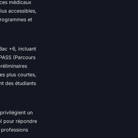
cices médicaux
lus accessibles,
s programmes et
Bac +6, incluant
 PASS (Parcours
réliminaires
es plus courtes,
ent des étudiants
privilégient un
el pour répondre
s professions