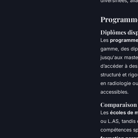
diversifiées, all
Programmes
Diplômes disp
Les
programmes
gamme, des dipl
jusqu'aux mast
d’accéder à des
structuré et rig
en radiologie ou
accessibles.
Comparaison d
Les
écoles de 
ou L.AS, tandis
compétences spé