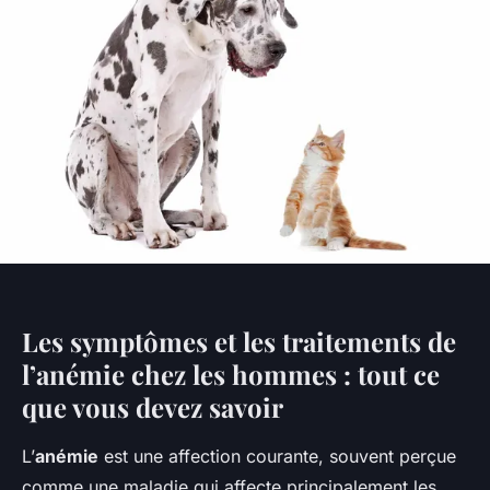
Les symptômes et les traitements de
l’anémie chez les hommes : tout ce
que vous devez savoir
L’
anémie
est une affection courante, souvent perçue
comme une maladie qui affecte principalement les